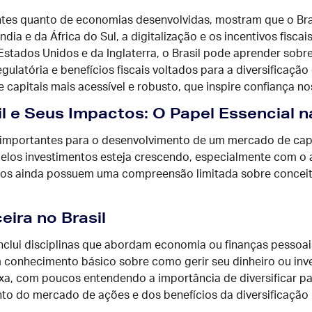
tes quanto de economias desenvolvidas, mostram que o Br
ndia e da África do Sul, a digitalização e os incentivos fisc
Estados Unidos e da Inglaterra, o Brasil pode aprender sobr
gulatória e benefícios fiscais voltados para a diversificaçã
capitais mais acessível e robusto, que inspire confiança nos
l e Seus Impactos: O Papel Essencial 
importantes para o desenvolvimento de um mercado de capitais
elos investimentos esteja crescendo, especialmente com o 
eiros ainda possuem uma compreensão limitada sobre conceit
ira no Brasil
inclui disciplinas que abordam economia ou finanças pessoai
onhecimento básico sobre como gerir seu dinheiro ou investi
ixa, com poucos entendendo a importância de diversificar par
o do mercado de ações e dos benefícios da diversificação 