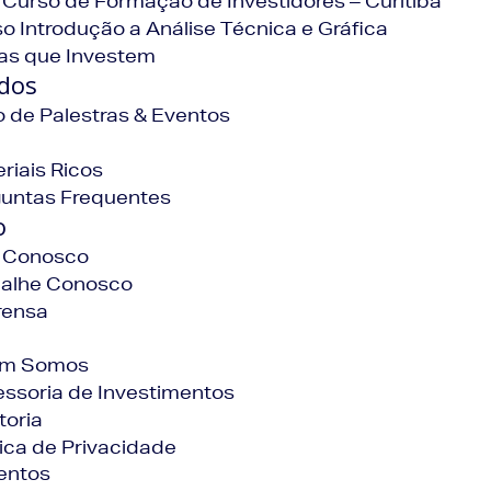
 Curso de Formação de Investidores – Curitiba
o Introdução a Análise Técnica e Gráfica
as que Investem
dos
o de Palestras & Eventos
riais Ricos
guntas Frequentes
o
e Conosco
balhe Conosco
rensa
m Somos
ssoria de Investimentos
toria
tica de Privacidade
entos