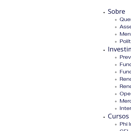
Sobre
Que
Asse
Men
Polí
Invest
Prev
Fund
Fund
Rend
Rend
Ope
Mer
Inte
Cursos
Phi 