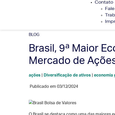
Contato
Fal
Tra
Imp
BLOG
Brasil, 9ª Maior 
Mercado de Ações:
ações
|
Diversificação de ativos
|
economia 
Publicado em
03/12/2024
O Brasil se destaca como uma das maiores ec