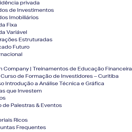
idência privada
os de Investimentos
os Imobiliários
a Fixa
a Variável
rações Estruturadas
cado Futuro
rnacional
In Company | Treinamentos de Educação Financeira
 Curso de Formação de Investidores – Curitiba
o Introdução a Análise Técnica e Gráfica
as que Investem
os
o de Palestras & Eventos
riais Ricos
guntas Frequentes