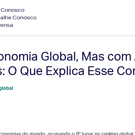
e Conosco
balhe Conosco
rensa
Economia Global, Mas co
 O Que Explica Esse Co
global
onomias do mundo, ocupando o 9º lugar no ranking global d