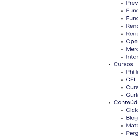
Prev
Fund
Fund
Rend
Rend
Ope
Mer
Inte
Cursos
Phi 
CFI-
Curs
Guri
Conteúd
Cicl
Blog
Mate
Per