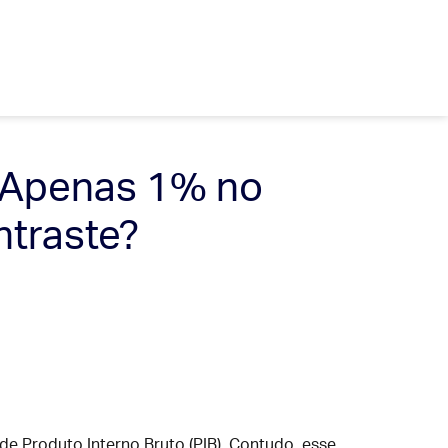
m Apenas 1% no
ntraste?
e Produto Interno Bruto (PIB). Contudo, esse