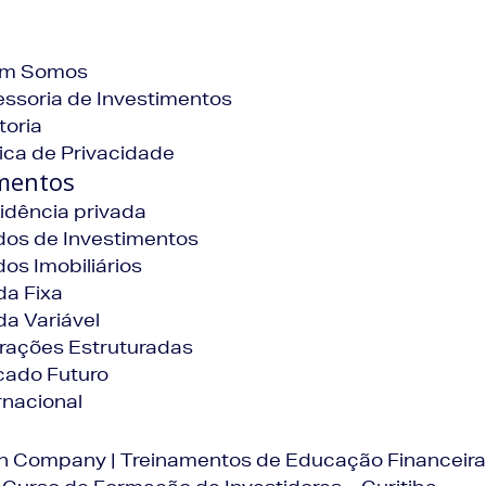
m Somos
ssoria de Investimentos
toria
tica de Privacidade
imentos
idência privada
os de Investimentos
os Imobiliários
a Fixa
a Variável
rações Estruturadas
cado Futuro
rnacional
In Company | Treinamentos de Educação Financeira