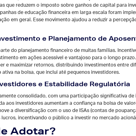
icas que reduzem o imposto sobre ganhos de capital para inv
ampanhas de educação financeira em larga escala foram imp
ação em geral. Esse movimento ajudou a reduzir a percepçã
Investimento e Planejamento de Aposen
arte do planejamento financeiro de muitas famílias. Incent
vestimento em ações acessível e vantajoso para o longo prazo
e maximizar retornos, distribuindo investimentos entre dife
ativa na bolsa, que inclui até pequenos investidores.
nvestidores e Estabilidade Regulatória
mente consolidado, com uma participação significativa de inv
ida aos investidores aumentam a confiança na bolsa de valore
move a diversificação com o uso de ISAs (contas de poupança
ucros, incentivando o público a investir no mercado acionár
de Adotar?