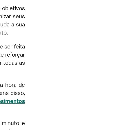
 objetivos
nizar seus
muda a sua
nto.
 ser feita
e reforçar
r todas as
na hora de
ens disso,
esimentos
 minuto e