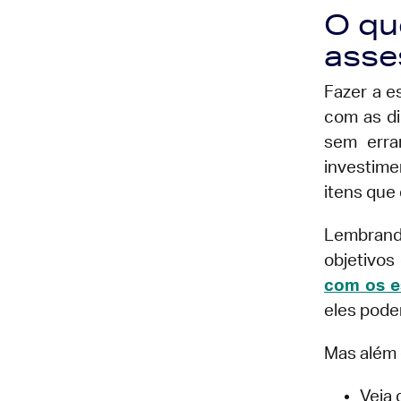
O qu
asse
Fazer a e
com as di
sem erra
investime
itens que
Lembrand
objetivos 
com os e
eles pode
Mas além 
Veja 