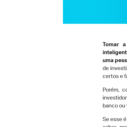
Tomar a
intelige
uma pesso
de invest
certos e 
Porém, c
investido
banco ou v
Se esse é