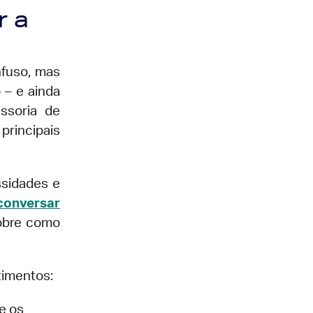
r a
nfuso, mas
 – e ainda
ssoria de
principais
sidades e
conversar
obre como
timentos:
e os