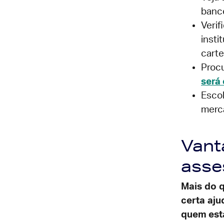
banco
Verif
insti
carte
Procu
será
Escol
merc
Vant
asse
Mais do q
certa aju
quem est