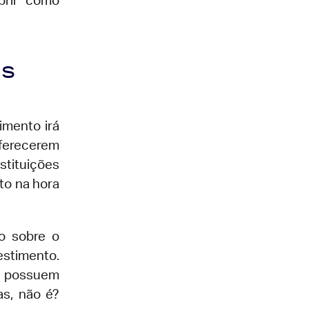
brir como
as
imento irá
ferecerem
stituições
to na hora
o sobre o
stimento.
o possuem
s, não é?