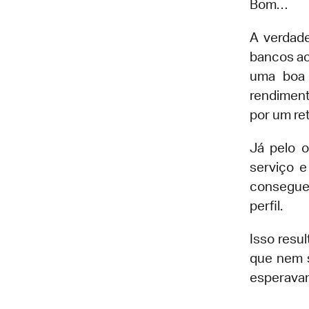
Bom…
A verdade
bancos ac
uma boa 
rendiment
por um re
Já pelo o
serviço e
conseguem
perfil.
Isso resu
que nem 
esperavam