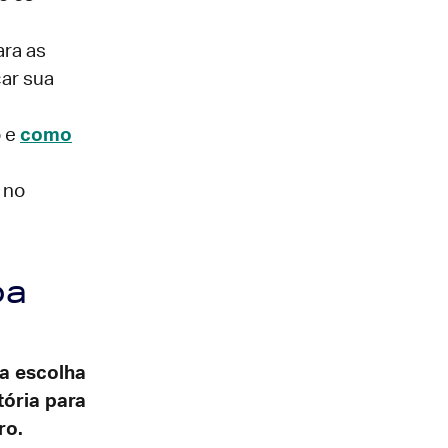
ara as
car sua
o e
como
 no
oa
 a escolha
tória para
ro.