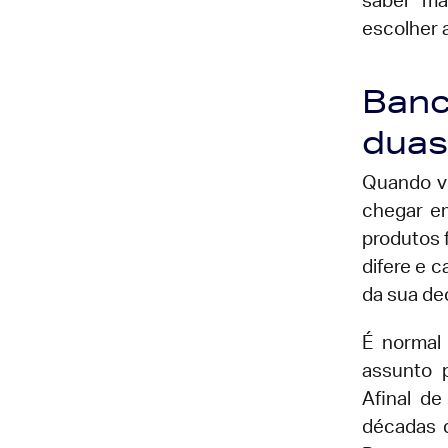
saber ma
escolher 
Banc
duas
Quando vo
chegar e
produtos 
difere e 
da sua de
É normal
assunto 
Afinal d
décadas 