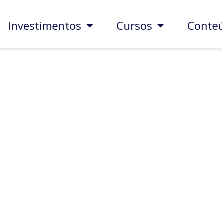
Investimentos
Cursos
Conte
BLOG
 a assessoria de inves
DICAS
Publicado em
10/11/2021