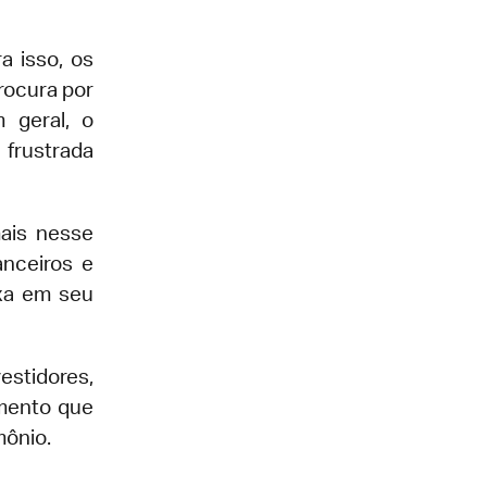
a isso, os
rocura por
 geral, o
 frustrada
mais nesse
anceiros e
ixa em seu
estidores,
mento que
mônio.