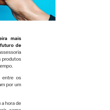
ira mais
futuro de
 assessoria
s produtos
tempo.
 entre os
tam por um
 a hora de