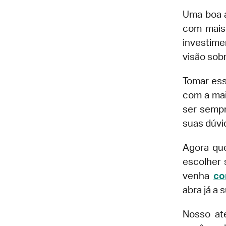
Uma boa a
com mais 
investime
visão sob
Tomar ess
com a mai
ser sempr
suas dúvi
Agora que
escolher 
venha
co
abra já a
Nosso at