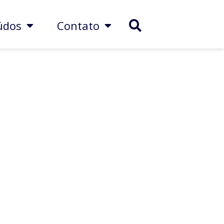
údos
Contato
timentos ideal