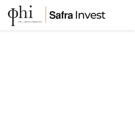
BLOG
Phi Seguros: A escolha
consciente para sua saúde e
patrimônio
SEGUROS
Publicado em
13/06/2024