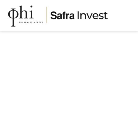
BLOG
Primeiros passos para quem
deseja investir em Previdência
Privada
FUNDO DE INVESTIMENTO
Publicado em
13/08/2021